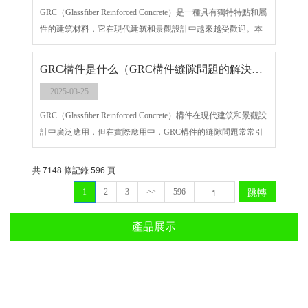
GRC（Glassfiber Reinforced Concrete）是一種具有獨特特點和屬
性的建筑材料，它在現代建筑和景觀設計中越來越受歡迎。本
文將介紹GRC構件的特點、屬性以及施工步驟。
GRC構件是什么（GRC構件縫隙問題的解決方案與應用）
2025-03-25
GRC（Glassfiber Reinforced Concrete）構件在現代建筑和景觀設
計中廣泛應用，但在實際應用中，GRC構件的縫隙問題常常引
起關注。本文將探討GRC構件縫隙問題的解決方案以及在實際
應用中的應用情況。
共 7148 條記錄 596 頁
跳轉
1
2
3
>>
596
產品展示
GRG系列
GRC系列
UHPC系列