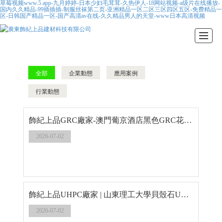
草莓视频www.5.app-九月婷婷-日本少妇毛茸茸-久热伊人-18网站视频-a级片在线播放-
国内久久精品-99插插插-制服丝袜第二页-亚洲精品一区二区三区四区五区-免费精品一
区-日韩国产精品一区-国产高清av在线-久久精品男人的天堂-www日本高清视频
首頁
GRG系列
GRC系列
產品展示
新聞動態
公司介紹
留言反饋
聯系我們
全部
企業動態
應用案例
行業動態
飾紀上品GRC廠家-澳門葡京酒店黑色GRC花缽造型
2026-07-02
飾紀上品UHPC廠家 | 山東理工大學貝殼石UHPC休閑卡座
2026-07-02