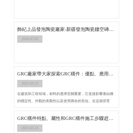
飾紀上品發泡陶瓷廠家-新疆發泡陶瓷鏤空磚項目
2026-07-02
GRC廠家帶大家探索GRC構件：優點、應用領域與制造過程
2025-03-25
在建筑和工程領域，材料的選擇至關重要，它直接影響著結構
的穩定性、外觀的美觀性以及使用壽命的長短。在這個背景
下，GRC（玻璃纖維增強混凝土）構件作為一種輕質、耐久且
多功能的材料，在近年來逐漸引起了人們的關注。本文將介紹
GRC構件特點、屬性和GRC構件施工步驟趕緊來看看吧
GRC構件的優點、應用領域以及制造過程。
2025-03-25